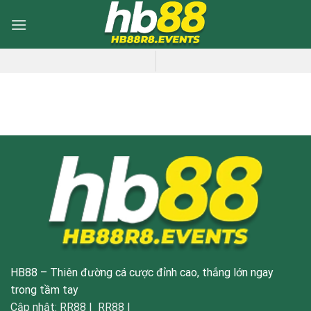
Skip
to
content
HB88 – Thiên đường cá cược đỉnh cao, thắng lớn ngay
trong tầm tay
Cập nhật:
RR88
|
RR88
|