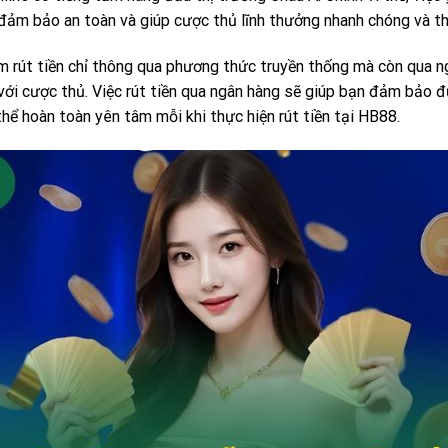
 đảm bảo an toàn và giúp cược thủ lĩnh thưởng nhanh chóng và t
 rút tiền chỉ thông qua phương thức truyền thống mà còn qua ng
với cược thủ. Việc rút tiền qua ngân hàng sẽ giúp bạn đảm bảo đ
hể hoàn toàn yên tâm mỗi khi thực hiện rút tiền tại HB88.