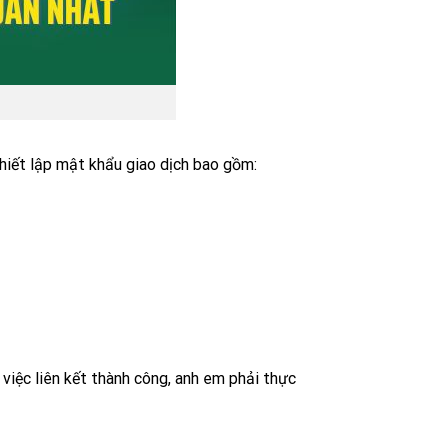
hiết lập mật khẩu giao dịch bao gồm:
việc liên kết thành công, anh em phải thực