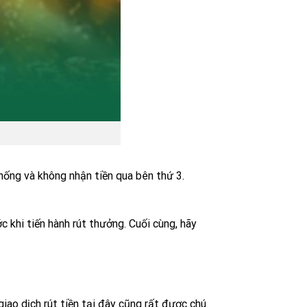
hống và không nhận tiền qua bên thứ 3.
khi tiến hành rút thưởng. Cuối cùng, hãy
iao dịch rút tiền tại đây cũng rất được chú