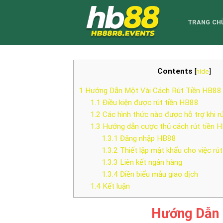
Skip
to
TRANG CH
content
Contents
[
hide
]
1
Hướng Dẫn Một Vài Cách Rút Tiền HB88
1.1
Điều kiện được rút tiền HB88
1.2
Các hình thức nào được hỗ trợ khi r
1.3
Hướng dẫn cược thủ cách rút tiền 
1.3.1
Đăng nhập HB88
1.3.2
Thiết lập mật khẩu cho việc rút
1.3.3
Liên kết ngân hàng
1.3.4
Điền biểu mẫu giao dịch
1.4
Kết luận
Hướng Dẫn 